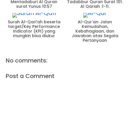
Mentadaburi Al Quran
Tadabbur Quran Surat 101.
surat Yunus 10:57
Al Qariah :1-11.
Surah Al-Qari'ah beserta
Al-Qur'an: Jalan
target/Key Performance
Kemudahan,
Indicator (KPI) yang
Kebahagiaan, dan
mungkin bisa diukur
Jawaban atas Segala
Pertanyaan
No comments:
Post a Comment